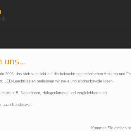
on uns…
r 2006, das sich verstärkt auf die beleuchtungstechnischen Arbeiten und Fra
 LED-Leuchtkästen realisieren wir neue und eindrucksvolle Ideen.
ittel wie z.B. Neonröhren, Halogenlampen und vergleichbares an.
er auch Bundesweit.
und unseren Arbeiten. Kommen Sie einfach bei un